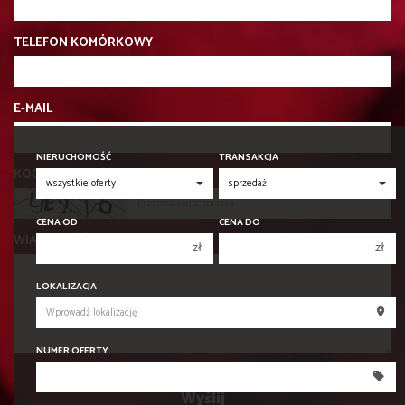
TELEFON KOMÓRKOWY
E-MAIL
NIERUCHOMOŚĆ
TRANSAKCJA
KOD ZABEZPIECZAJĄCY
CENA OD
CENA DO
WIADOMOŚĆ
zł
zł
150 000 zł
150 000 zł
LOKALIZACJA
200 000 zł
200 000 zł
250 000 zł
250 000 zł
NUMER OFERTY
300 000 zł
300 000 zł
350 000 zł
350 000 zł