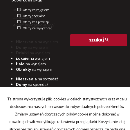
DODATKOWE OPCJE
tel. 500182609
Oferty ze zdjęciem
Oferty specjalne
tel. 602207475
Oferty bez prowizji
e-mail:
biuro@provenir.pl
Oferty na wyłączność
szukaj
Mieszkania
na wynajem
Domy
na wynajem
Działki
na wynajem
Lokale
na wynajem
Hale
na wynajem
Obiekty
na wynajem
Mieszkania
na sprzedaż
Domy
na sprzedaż
Działki
na sprzedaż
Lokale
na sprzedaż
Ta strona wykorzystuje pliki cookies w celach statystycznych oraz w celu
Hale
na sprzedaż
Obiekty
na sprzedaż
dostosowania naszych serwisów do indywidualnych potrzeb klientów.
Zmiany ustawień dotyczących plików cookie można dokonać w
dowolnej chwili modyfikując ustawienia przeglądarki. Korzystanie z tej
strony bez zmian ustawień dotyczących cookies oznacza, że będą one